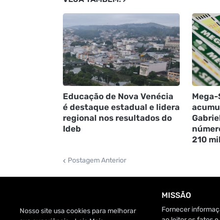
Educação de Nova Venécia
Mega-
é destaque estadual e lidera
acumul
regional nos resultados do
Gabrie
Ideb
número
210 mi
Postagem Anterior
MISSÃO
Fornecer informaçã
Nosso site usa cookies para melhorar
ao leitor os fatos