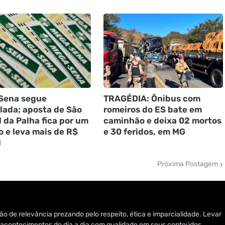
Sena segue
TRAGÉDIA: Ônibus com
ada; aposta de São
romeiros do ES bate em
l da Palha fica por um
caminhão e deixa 02 mortos
 e leva mais de R$
e 30 feridos, em MG
l
Próxima Postagem
o de relevância prezando pelo respeito, ética e imparcialidade. Levar
 e acontecimentos do dia a dia com qualidade em seus conteúdos.