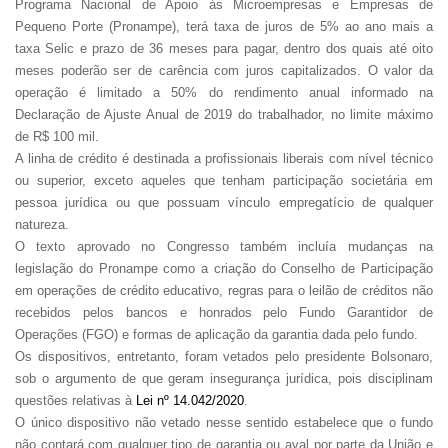
Programa Nacional de Apoio às Microempresas e Empresas de
Pequeno Porte (Pronampe), terá taxa de juros de 5% ao ano mais a
taxa Selic e prazo de 36 meses para pagar, dentro dos quais até oito
meses poderão ser de carência com juros capitalizados. O valor da
operação é limitado a 50% do rendimento anual informado na
Declaração de Ajuste Anual de 2019 do trabalhador, no limite máximo
de R$ 100 mil.
A linha de crédito é destinada a profissionais liberais com nível técnico
ou superior, exceto aqueles que tenham participação societária em
pessoa jurídica ou que possuam vínculo empregatício de qualquer
natureza.
O texto aprovado no Congresso também incluía mudanças na
legislação do Pronampe como a criação do Conselho de Participação
em operações de crédito educativo, regras para o leilão de créditos não
recebidos pelos bancos e honrados pelo Fundo Garantidor de
Operações (FGO) e formas de aplicação da garantia dada pelo fundo.
Os dispositivos, entretanto, foram vetados pelo presidente Bolsonaro,
sob o argumento de que geram insegurança jurídica, pois disciplinam
questões relativas à
Lei nº 14.042/2020
.
O único dispositivo não vetado nesse sentido estabelece que o fundo
não contará com qualquer tipo de garantia ou aval por parte da União e