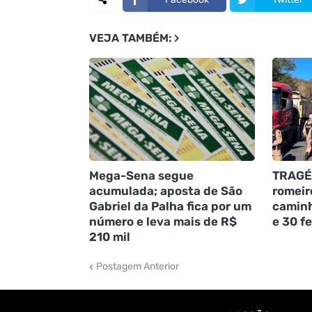
VEJA TAMBÉM:
Mega-Sena segue
TRAGÉ
acumulada; aposta de São
romeir
Gabriel da Palha fica por um
caminh
número e leva mais de R$
e 30 f
210 mil
Postagem Anterior