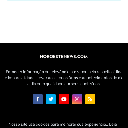
Fornecer informação de relevância prezando pelo respeito, ética
e imparcialidade. Levar ao leitor os fatos e acontecimentos do dia
a dia com qualidade em seus conteúdos.
Customizado por Edmundo Baía Júnior para Jornal Noroeste
Nosso site usa cookies para melhorar sua experiência..
Leia