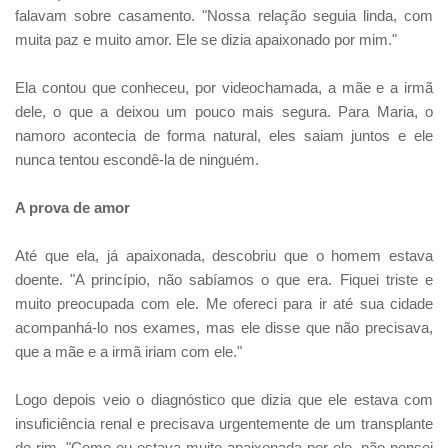
falavam sobre casamento. "Nossa relação seguia linda, com
muita paz e muito amor. Ele se dizia apaixonado por mim."
Ela contou que conheceu, por videochamada, a mãe e a irmã
dele, o que a deixou um pouco mais segura. Para Maria, o
namoro acontecia de forma natural, eles saiam juntos e ele
nunca tentou escondê-la de ninguém.
A prova de amor
Até que ela, já apaixonada, descobriu que o homem estava
doente. "A princípio, não sabíamos o que era. Fiquei triste e
muito preocupada com ele. Me ofereci para ir até sua cidade
acompanhá-lo nos exames, mas ele disse que não precisava,
que a mãe e a irmã iriam com ele."
Logo depois veio o diagnóstico que dizia que ele estava com
insuficiência renal e precisava urgentemente de um transplante
de rim. "Como eu estava muito apaixonada por ele, não pensei