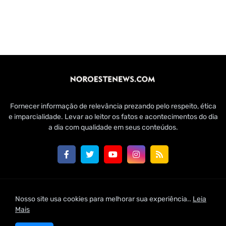
Fornecer informação de relevância prezando pelo respeito, ética
e imparcialidade. Levar ao leitor os fatos e acontecimentos do dia
a dia com qualidade em seus conteúdos.
Customizado por Edmundo Baía Júnior para Jornal Noroeste
Nosso site usa cookies para melhorar sua experiência..
Leia
News | 2021
Mais
Home
Conheça-nos
Fale Conosco