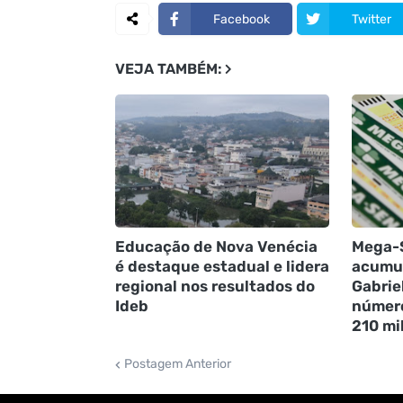
Facebook
Twitter
VEJA TAMBÉM:
Educação de Nova Venécia
Mega-
é destaque estadual e lidera
acumul
regional nos resultados do
Gabrie
Ideb
número
210 mi
Postagem Anterior