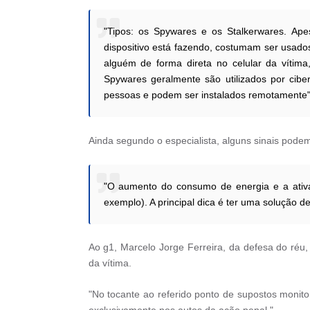
"Tipos: os Spywares e os Stalkerwares. Ap
dispositivo está fazendo, costumam ser usados
alguém de forma direta no celular da vítima
Spywares geralmente são utilizados por cib
pessoas e podem ser instalados remotamente",
Ainda segundo o especialista, alguns sinais podem 
"O aumento do consumo de energia e a ativa
exemplo). A principal dica é ter uma solução 
Ao g1, Marcelo Jorge Ferreira, da defesa do réu
da vítima.
"No tocante ao referido ponto de supostos monit
exclusivamente nos autos da ação penal."