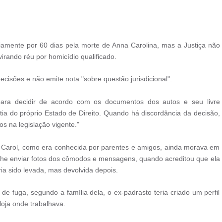
iamente por 60 dias pela morte de Anna Carolina, mas a Justiça não
virando réu por homicídio qualificado.
cisões e não emite nota "sobre questão jurisdicional".
para decidir de acordo com os documentos dos autos e seu livre
a do próprio Estado de Direito. Quando há discordância da decisão,
os na legislação vigente."
to Carol, como era conhecida por parentes e amigos, ainda morava em
a lhe enviar fotos dos cômodos e mensagens, quando acreditou que ela
ia sido levada, mas devolvida depois.
e fuga, segundo a família dela, o ex-padrasto teria criado um perfil
loja onde trabalhava.