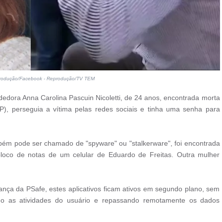
produção/Facebook - Reprodução/TV TEM
dedora Anna Carolina Pascuin Nicoletti, de 24 anos, encontrada morta
), perseguia a vítima pelas redes sociais e tinha uma senha para
mbém pode ser chamado de "spyware" ou "stalkerware", foi encontrada
bloco de notas de um celular de Eduardo de Freitas. Outra mulher
ança da PSafe, estes aplicativos ficam ativos em segundo plano, sem
do as atividades do usuário e repassando remotamente os dados