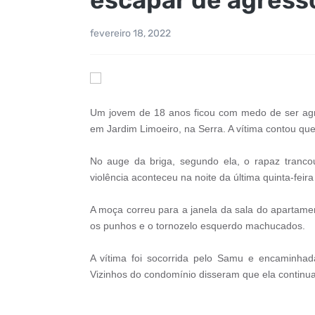
fevereiro 18, 2022
Um jovem de 18 anos ficou com medo de ser agre
em Jardim Limoeiro, na Serra. A vítima contou qu
No auge da briga, segundo ela, o rapaz tranco
violência aconteceu na noite da última quinta-feira
A moça correu para a janela da sala do apartamen
os punhos e o tornozelo esquerdo machucados.
A vítima foi socorrida pelo Samu e encaminhad
Vizinhos do condomínio disseram que ela continuav