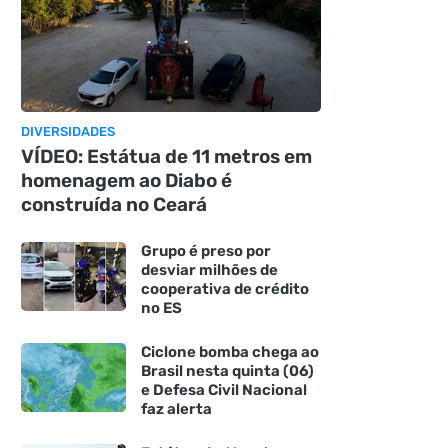
DIVERSIDADES
VÍDEO: Estátua de 11 metros em
homenagem ao Diabo é
construída no Ceará
Grupo é preso por
desviar milhões de
cooperativa de crédito
no ES
Ciclone bomba chega ao
Brasil nesta quinta (06)
e Defesa Civil Nacional
faz alerta