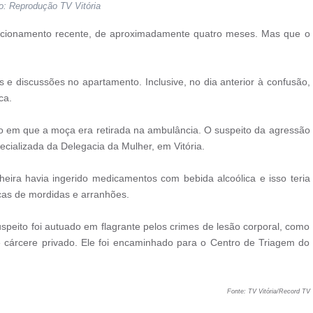
o: Reprodução TV Vitória
acionamento recente, de aproximadamente quatro meses. Mas que o
 e discussões no apartamento. Inclusive, no dia anterior à confusão,
ca.
to em que a moça era retirada na ambulância. O suspeito da agressão
ecializada da Delegacia da Mulher, em Vitória.
eira havia ingerido medicamentos com bebida alcoólica e isso teria
cas de mordidas e arranhões.
suspeito foi autuado em flagrante pelos crimes de lesão corporal, como
cárcere privado. Ele foi encaminhado para o Centro de Triagem do
Fonte: TV Vitória/Record TV