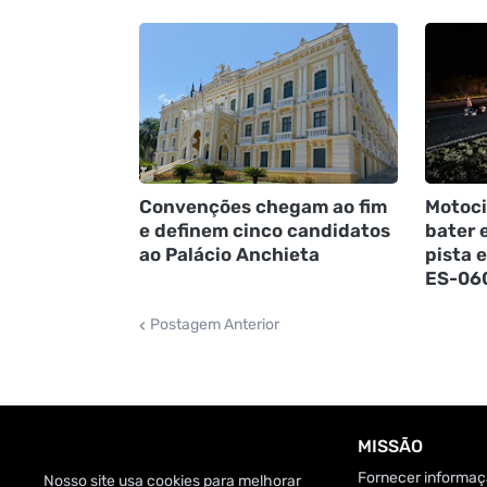
Convenções chegam ao fim
Motoci
e definem cinco candidatos
bater e
ao Palácio Anchieta
pista 
ES-06
Postagem Anterior
MISSÃO
Fornecer informaçã
Nosso site usa cookies para melhorar