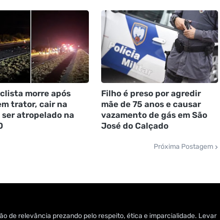
clista morre após
Filho é preso por agredir
m trator, cair na
mãe de 75 anos e causar
e ser atropelado na
vazamento de gás em São
0
José do Calçado
Próxima Postagem
o de relevância prezando pelo respeito, ética e imparcialidade. Levar