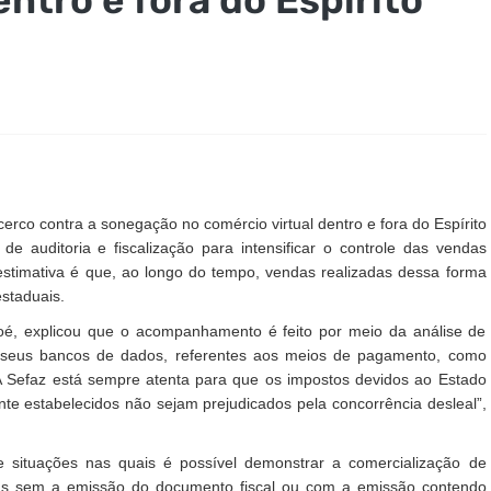
erco contra a sonegação no comércio virtual dentro e fora do Espírito
de auditoria e fiscalização para intensificar o controle das vendas
 estimativa é que, ao longo do tempo, vendas realizadas dessa forma
 estaduais.
oé, explicou que o acompanhamento é feito por meio da análise de
 seus bancos de dados, referentes aos meios de pagamento, como
“A Sefaz está sempre atenta para que os impostos devidos ao Estado
e estabelecidos não sejam prejudicados pela concorrência desleal”,
 de situações nas quais é possível demonstrar a comercialização de
pas sem a emissão do documento fiscal ou com a emissão contendo