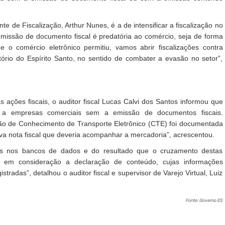
te de Fiscalização, Arthur Nunes, é a de intensificar a fiscalização no
emissão de documento fiscal é predatória ao comércio, seja de forma
ue o comércio eletrônico permitiu, vamos abrir fiscalizações contra
ritório do Espírito Santo, no sentido de combater a evasão no setor”,
ações fiscais, o auditor fiscal Lucas Calvi dos Santos informou que
os a empresas comerciais sem a emissão de documentos fiscais.
são de Conhecimento de Transporte Eletrônico (CTE) foi documentada
va nota fiscal que deveria acompanhar a mercadoria”, acrescentou.
es nos bancos de dados e do resultado que o cruzamento destas
 em consideração a declaração de conteúdo, cujas informações
radas”, detalhou o auditor fiscal e supervisor de Varejo Virtual, Luiz
Fonte: Governo ES