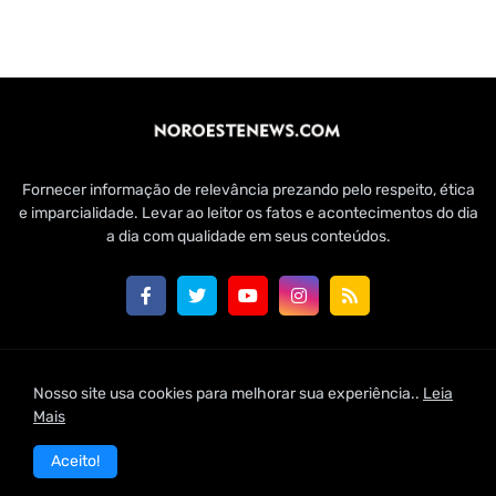
Fornecer informação de relevância prezando pelo respeito, ética
e imparcialidade. Levar ao leitor os fatos e acontecimentos do dia
a dia com qualidade em seus conteúdos.
Customizado por Edmundo Baía Júnior para Jornal Noroeste
Nosso site usa cookies para melhorar sua experiência..
Leia
News | 2021
Mais
Home
Conheça-nos
Fale Conosco
Aceito!
Política de Uso de Cookies