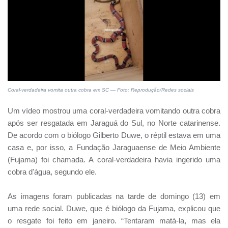
Coral-verdadeira vomita outra cobra em SC — Foto: Reprodução/Redes sociais
Um vídeo mostrou uma coral-verdadeira vomitando outra cobra
após ser resgatada em Jaraguá do Sul, no Norte catarinense.
De acordo com o biólogo Gilberto Duwe, o réptil estava em uma
casa e, por isso, a Fundação Jaraguaense de Meio Ambiente
(Fujama) foi chamada. A coral-verdadeira havia ingerido uma
cobra d'água, segundo ele.
As imagens foram publicadas na tarde de domingo (13) em
uma rede social. Duwe, que é biólogo da Fujama, explicou que
o resgate foi feito em janeiro. “Tentaram matá-la, mas ela