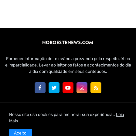
Fornecer informação de relevância prezando pelo respeito, ética
e imparcialidade. Levar ao leitor os fatos e acontecimentos do dia
a dia com qualidade em seus conteúdos.
Customizado por Edmundo Baía Júnior para Jornal Noroeste
Nosso site usa cookies para melhorar sua experiência..
Leia
News | 2021
Mais
Home
Conheça-nos
Fale Conosco
Aceito!