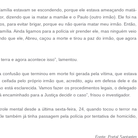
 família estavam se escondendo, porque ele estava ameaçando matá-
or, dizendo que ia matar a mamãe e o Paulo (outro irmão). Ele foi na
, para evitar brigar, porque eu não queria matar meu irmão. Então,
mília. Ainda ligamos para a polícia vir prender ele, mas ninguém veio
endo que ele, Abreu, caçou a morte e tirou a paz do irmão, que agora
terra e agora acontece isso”, lamentou.
 a confusão que terminou em morte foi gerada pela vítima, que estava
 ceifada pelo próprio irmão que, acredito, agiu em defesa dele e da
uação está esclarecida. Vamos fazer os procedimentos legais, o delegado
 encaminhado para a Justiça decidir o caso”, frisou o investigador.
ole mental desde a última sexta-feira, 24, quando tocou o terror na
e também já tinha passagem pela polícia por tentativa de homicídio,
Fonte: Portal Santarém