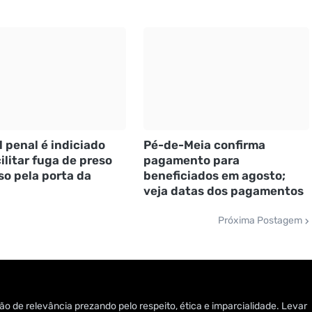
l penal é indiciado
Pé-de-Meia confirma
ilitar fuga de preso
pagamento para
so pela porta da
beneficiados em agosto;
veja datas dos pagamentos
Próxima Postagem
o de relevância prezando pelo respeito, ética e imparcialidade. Levar