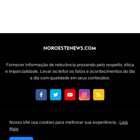
Fornecer informação de relevância prezando pelo respeito, ética
e imparcialidade. Levar ao leitor os fatos e acontecimentos do dia
a dia com qualidade em seus conteúdos.
Customizado por Edmundo Baía Júnior para Jornal Noroeste
Nosso site usa cookies para melhorar sua experiência..
Leia
News | 2021
Mais
Home
Conheça-nos
Fale Conosco