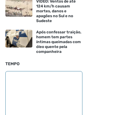
VÍDEO: Ventos de até
124 km/h causam
mortes, danos e
apagões no Sul e no
Sudeste
Após confessar traição,
homem tem partes
íntimas queimadas com
óleo quente pela
companheira
TEMPO