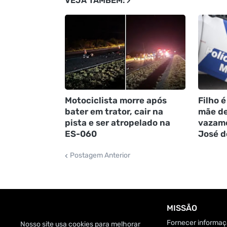
VEJA TAMBÉM:
Motociclista morre após
Filho é
bater em trator, cair na
mãe de
pista e ser atropelado na
vazame
ES-060
José d
Postagem Anterior
MISSÃO
Fornecer informaçã
Nosso site usa cookies para melhorar