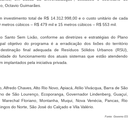
o, Octavio Guimarães.
nvestimento total de R$ 14.312.998,00 e o custo unitário de cada
 metros cúbicos – R$ 479 mil e 15 metros cúbicos – R$ 553 mil.
 Santo Sem Lixão, conforme as diretrizes e estratégias do Plano
al objetivo do programa é a erradicação dos lixões do território
 destinação final adequada de Resíduos Sólidos Urbanos (RSU),
uidade do funcionamento dos atuais sistemas que estão atendendo
 implantados pela iniciativa privada.
 Alfredo Chaves, Alto Rio Novo, Apiacá, Atílio Vivácqua, Barra de São
vino de São Lourenço, Ecoporanga, Governador Lindenberg, Guaçuí,
Sul, Marechal Floriano, Montanha, Muqui, Nova Venécia, Pancas, Rio
ngos do Norte, São José do Calçado e Vila Valério.
Fonte: Governo ES