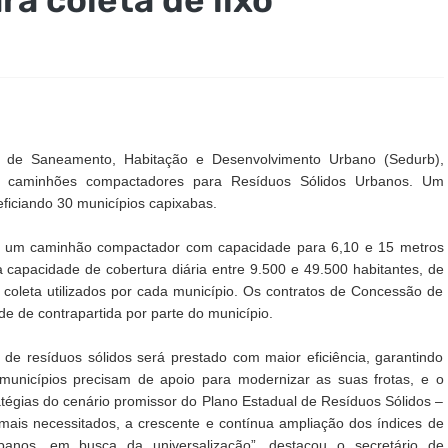
 de Saneamento, Habitação e Desenvolvimento Urbano (Sedurb),
 30 caminhões compactadores para Resíduos Sólidos Urbanos. Um
ficiando 30 municípios capixabas.
, um caminhão compactador com capacidade para 6,10 e 15 metros
a capacidade de cobertura diária entre 9.500 e 49.500 habitantes, de
coleta utilizados por cada município. Os contratos de Concessão de
 de contrapartida por parte do município.
 de resíduos sólidos será prestado com maior eficiência, garantindo
 municípios precisam de apoio para modernizar as suas frotas, e o
atégias do cenário promissor do Plano Estadual de Resíduos Sólidos –
is necessitados, a crescente e contínua ampliação dos índices de
banos, em busca da universalização”, destacou o secretário de