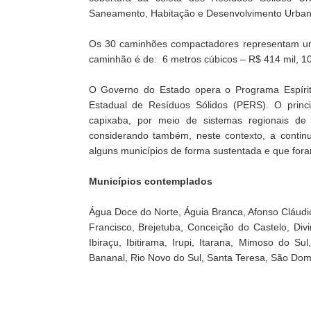
Saneamento, Habitação e Desenvolvimento Urban
Os 30 caminhões compactadores representam um i
caminhão é de: 6 metros cúbicos – R$ 414 mil, 10
O Governo do Estado opera o Programa Espírito
Estadual de Resíduos Sólidos (PERS). O princip
capixaba, por meio de sistemas regionais de
considerando também, neste contexto, a contin
alguns municípios de forma sustentada e que foram
Municípios contemplados
Água Doce do Norte, Águia Branca, Afonso Cláudio,
Francisco, Brejetuba, Conceição do Castelo, Di
Ibiraçu, Ibitirama, Irupi, Itarana, Mimoso do 
Bananal, Rio Novo do Sul, Santa Teresa, São Domi