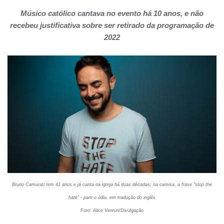
Músico católico cantava no evento há 10 anos, e não
recebeu justificativa sobre ser retirado da programação de
2022
Bruno Camurati tem 41 anos e já canta na igreja há duas décadas; na camisa, a frase "stop the
hate" - pare o ódio, em tradução do inglês
Foto: Alice Venturi/Divulgação