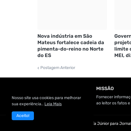
Nova indústria em São
Govern
Mateus fortalece cadeia da
projet
pimenta-do-reino no Norte
limite
do ES
MEI, d
Postagem Anterior
MISSÃO
Fornecer informaçã
Nosso site usa cookies para melhorar
ao leitor os fatos
sua experiência..
Leia Mais
Aceito!
Customizado por Edmundo Baía Júnior para Jornal