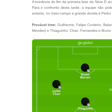
A iminência do fim da primeira fase da Série D au
Para o confronto desta tarde, a equipe não pod
entanto, no meio-campo a grande dúvida é Pedro 
Provável time:
Guilherme, Felipe Cordeiro, Balar
Mendes) e Thiaguinho; Chan, Fernandes e Bruno