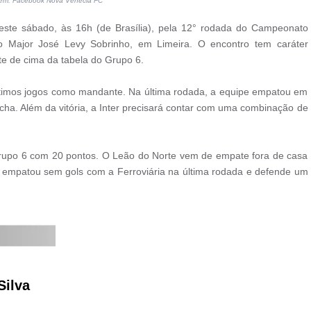
em: Facebook Nova Venécia FC
este sábado, às 16h (de Brasília), pela 12° rodada do Campeonato
io Major José Levy Sobrinho, em Limeira. O encontro tem caráter
e de cima da tabela do Grupo 6.
últimos jogos como mandante. Na última rodada, a equipe empatou em
ha. Além da vitória, a Inter precisará contar com uma combinação de
rupo 6 com 20 pontos. O Leão do Norte vem de empate fora de casa
os empatou sem gols com a Ferroviária na última rodada e defende um
Silva