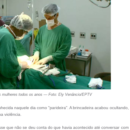
tas mulheres todos os anos — Foto: Ely Venâncio/EPTV
onhecida naquele dia como "parideira". A brincadeira acabou ocultando,
a violência.
isse que não se deu conta do que havia acontecido até conversar com