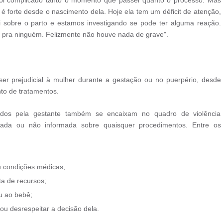
s foi complicado tanto o momento que passei quanto o processo. Mas
é forte desde o nascimento dela. Hoje ela tem um déficit de atenção,
 sobre o parto e estamos investigando se pode ter alguma reação.
 pra ninguém. Felizmente não houve nada de grave".
ser prejudicial à mulher durante a gestação ou no puerpério, desde
to de tratamentos.
ados pela gestante também se encaixam no quadro de violência
itada ou não informada sobre quaisquer procedimentos. Entre os
ou condições médicas;
a de recursos;
u ao bebê;
ou desrespeitar a decisão dela.