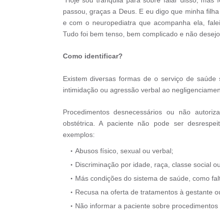
"Hoje sou tranquila para sobre falar disso, ma
passou, graças a Deus. E eu digo que minha filha 
e com o neuropediatra que acompanha ela, falei
Tudo foi bem tenso, bem complicado e não desejo
Como identificar?
Existem diversas formas de o serviço de saúde 
intimidação ou agressão verbal ao negligenciamen
Procedimentos desnecessários ou não autoriz
obstétrica. A paciente não pode ser desrespe
exemplos:
Abusos físico, sexual ou verbal;
Discriminação por idade, raça, classe social 
Más condições do sistema de saúde, como falt
Recusa na oferta de tratamentos à gestante o
Não informar a paciente sobre procedimentos 