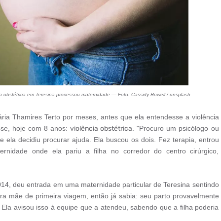
ia obstétrica em Teresina processou maternidade — Foto: Cassidy Rowell / unsplash
ria Thamires Terto por meses, antes que ela entendesse a violência
sse, hoje com 8 anos:
violência obstétrica
. "Procuro um psicólogo ou
 ela decidiu procurar ajuda. Ela buscou os dois. Fez terapia, entrou
rnidade onde ela pariu a filha no corredor do centro cirúrgico,
014, deu entrada em uma maternidade particular de Teresina sentindo
era mãe de primeira viagem, então já sabia: seu parto provavelmente
o. Ela avisou isso à equipe que a atendeu, sabendo que a filha poderia