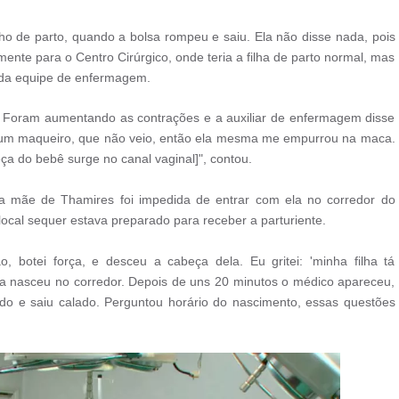
ho de parto, quando a bolsa rompeu e saiu. Ela não disse nada, pois
nte para o Centro Cirúrgico, onde teria a filha de parto normal, mas
da equipe de enfermagem.
i'. Foram aumentando as contrações e a auxiliar de enfermagem disse
ou um maqueiro, que não veio, então ela mesma me empurrou na maca.
a do bebê surge no canal vaginal]", contou.
a mãe de Thamires foi impedida de entrar com ela no corredor do
local sequer estava preparado para receber a parturiente.
o, botei força, e desceu a cabeça dela. Eu gritei: 'minha filha tá
la nasceu no corredor. Depois de uns 20 minutos o médico apareceu,
do e saiu calado. Perguntou horário do nascimento, essas questões