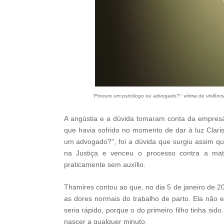
'Procuro um psicólogo ou advogado?': vítima de violênc
A angústia e a dúvida tomaram conta da empresá
que havia sofrido no momento de dar à luz Clari
um advogado?", foi a dúvida que surgiu assim que
na Justiça e venceu o processo contra a mate
praticamente sem auxílio.
Thamires contou ao que, no dia 5 de janeiro de 2
as dores normais do trabalho de parto. Ela não 
seria rápido, porque o do primeiro filho tinha sid
nascer a qualquer minuto.