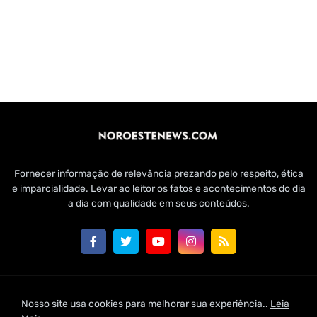
Fornecer informação de relevância prezando pelo respeito, ética
e imparcialidade. Levar ao leitor os fatos e acontecimentos do dia
a dia com qualidade em seus conteúdos.
Customizado por Edmundo Baía Júnior para Jornal Noroeste
Nosso site usa cookies para melhorar sua experiência..
Leia
News | 2021