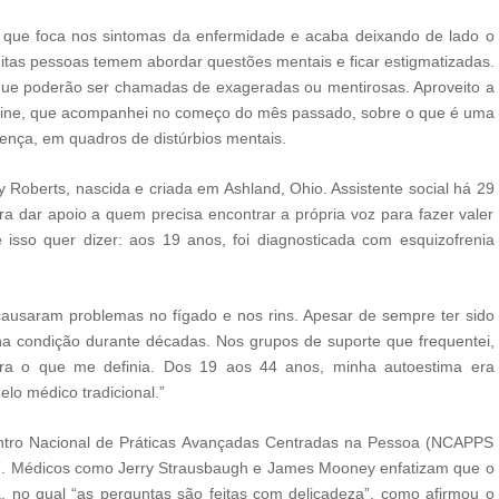
 que foca nos sintomas da enfermidade e acaba deixando de lado o
uitas pessoas temem abordar questões mentais e ficar estigmatizadas.
que poderão ser chamadas de exageradas ou mentirosas. Aproveito a
online, que acompanhei no começo do mês passado, sobre o que é uma
nça, em quadros de distúrbios mentais.
 Roberts, nascida e criada em Ashland, Ohio. Assistente social há 29
ra dar apoio a quem precisa encontrar a própria voz para fazer valer
 isso quer dizer: aos 19 anos, foi diagnosticada com esquizofrenia
usaram problemas no fígado e nos rins. Apesar de sempre ter sido
ha condição durante décadas. Nos grupos de suporte que frequentei,
 era o que me definia. Dos 19 aos 44 anos, minha autoestima era
lo médico tradicional.”
ntro Nacional de Práticas Avançadas Centradas na Pessoa (NCAPPS
ão”. Médicos como Jerry Strausbaugh e James Mooney enfatizam que o
, no qual “as perguntas são feitas com delicadeza”, como afirmou o