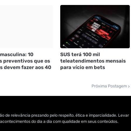
masculina: 10
SUS terá 100 mil
 preventivos que os
teleatendimentos mensais
 devem fazer aos 40
para vício em bets
Próxima Postagem
o de relevância prezando pelo respeito, ética e imparcialidade. Levar
 e acontecimentos do dia a dia com qualidade em seus conteúdos.