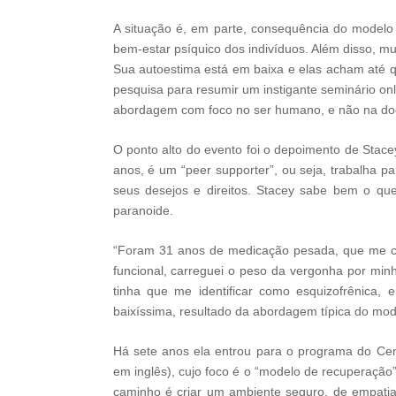
A situação é, em parte, consequência do modelo
bem-estar psíquico dos indivíduos. Além disso, m
Sua autoestima está em baixa e elas acham até 
pesquisa para resumir um instigante seminário 
abordagem com foco no ser humano, e não na doe
O ponto alto do evento foi o depoimento de Stacey
anos, é um “peer supporter”, ou seja, trabalha pa
seus desejos e direitos. Stacey sabe bem o que
paranoide.
“Foram 31 anos de medicação pesada, que me ca
funcional, carreguei o peso da vergonha por min
tinha que me identificar como esquizofrênica,
baixíssima, resultado da abordagem típica do mode
Há sete anos ela entrou para o programa do Ce
em inglês), cujo foco é o “modelo de recuperaç
caminho é criar um ambiente seguro, de empatia