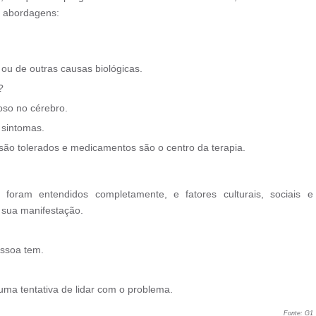
s abordagens:
 ou de outras causas biológicas.
?
oso no cérebro.
 sintomas.
ão tolerados e medicamentos são o centro da terapia.
foram entendidos completamente, e fatores culturais, sociais e
sua manifestação.
essoa tem.
ma tentativa de lidar com o problema.
Fonte: G1