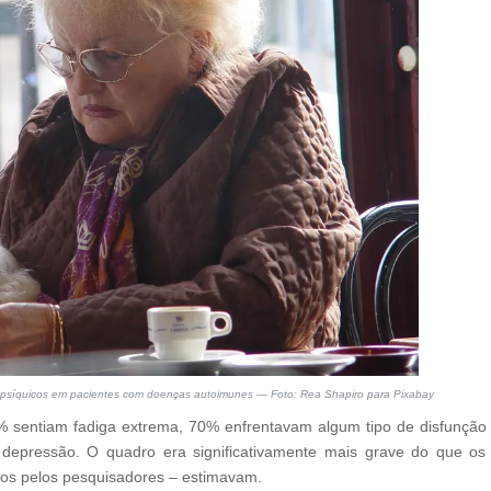
ios psíquicos em pacientes com doenças autoimunes — Foto: Rea Shapiro para Pixabay
 sentiam fadiga extrema, 70% enfrentavam algum tipo de disfunção
depressão. O quadro era significativamente mais grave do que os
os pelos pesquisadores – estimavam.