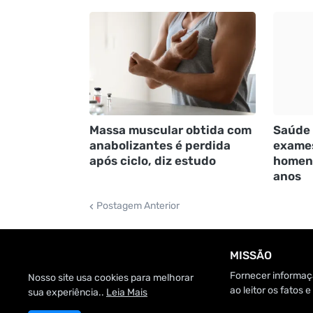
Massa muscular obtida com
Saúde 
anabolizantes é perdida
exames
após ciclo, diz estudo
homens
anos
Postagem Anterior
MISSÃO
Fornecer informaçã
Nosso site usa cookies para melhorar
ao leitor os fatos
sua experiência..
Leia Mais