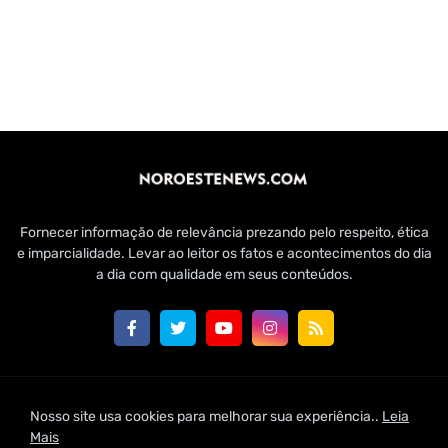
Fornecer informação de relevância prezando pelo respeito, ética
e imparcialidade. Levar ao leitor os fatos e acontecimentos do dia
a dia com qualidade em seus conteúdos.
Customizado por Edmundo Baía Júnior para Jornal Noroeste
Nosso site usa cookies para melhorar sua experiência..
Leia
News | 2021
Mais