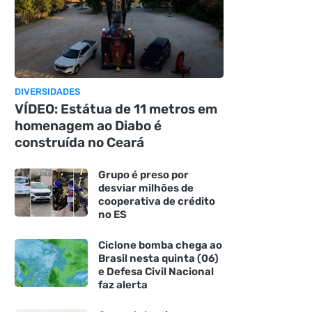
DIVERSIDADES
VÍDEO: Estátua de 11 metros em
homenagem ao Diabo é
construída no Ceará
Grupo é preso por
desviar milhões de
cooperativa de crédito
no ES
Ciclone bomba chega ao
Brasil nesta quinta (06)
e Defesa Civil Nacional
faz alerta