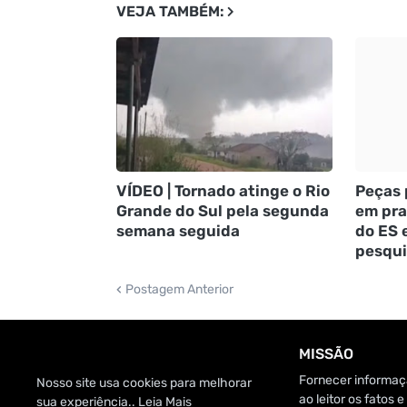
VEJA TAMBÉM:
VÍDEO | Tornado atinge o Rio
Peças 
Grande do Sul pela segunda
em pra
semana seguida
do ES 
pesqui
Postagem Anterior
MISSÃO
Fornecer informaçã
Nosso site usa cookies para melhorar
ao leitor os fatos
sua experiência..
Leia Mais