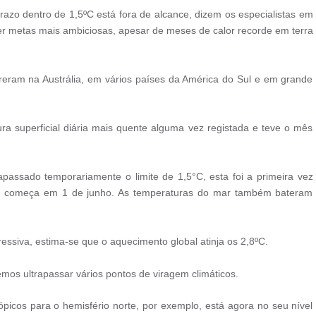
azo dentro de 1,5ºC está fora de alcance, dizem os especialistas em
r metas mais ambiciosas, apesar de meses de calor recorde em terra
ram na Austrália, em vários países da América do Sul e em grande
ura superficial diária mais quente alguma vez registada e teve o mês
passado temporariamente o limite de 1,5°C, esta foi a primeira vez
que começa em 1 de junho. As temperaturas do mar também bateram
ressiva, estima-se que o aquecimento global atinja os 2,8ºC.
os ultrapassar vários pontos de viragem climáticos.
ópicos para o hemisfério norte, por exemplo, está agora no seu nível