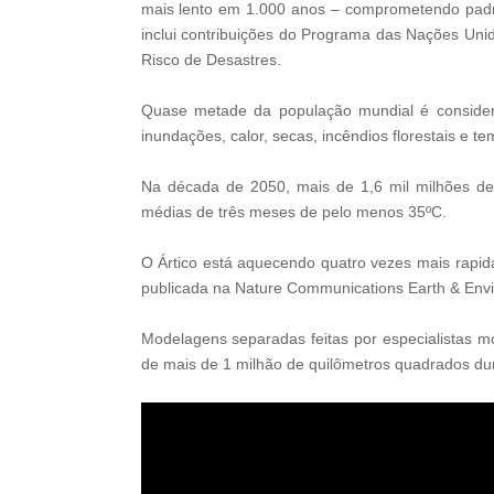
mais lento em 1.000 anos – comprometendo padrões 
inclui contribuições do Programa das Nações Un
Risco de Desastres.
Quase metade da população mundial é considera
inundações, calor, secas, incêndios florestais e t
Na década de 2050, mais de 1,6 mil milhões de 
médias de três meses de pelo menos 35ºC.
O Ártico está aquecendo quatro vezes mais rapid
publicada na Nature Communications Earth & Env
Modelagens separadas feitas por especialistas m
de mais de 1 milhão de quilômetros quadrados dur