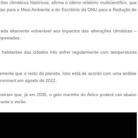
climáticos históricos, afirma o último relatório multicientífico, que
idas para o Meio Ambiente e do Escritório da ONU para a Redução do
da altamente vulnerável aos impactos das alterações climáticas –
empestades.
habitantes das cidades irão sofrer regularmente com temperaturas
amente que o resto do planeta. Isso está de acordo com uma análise
ironment em agosto de 2022.
ostram que, já em 2035, o gelo marinho do Ártico poderá cair abaixo
ante o verão.