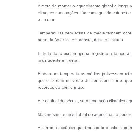
A meta de manter o aquecimento global a longo pr
clima, com as nações não conseguindo estabelece
e no mar.
Temperaturas bem acima da média também ocorre
parte da Antártica em agosto, disse o instituto.
Entretanto, o oceano global registrou a temperat
mais quente em geral.
Embora as temperaturas médias já tivessem ultra
que o fizeram no verão do hemisfério norte, 
recordes de abril e maio.
Até ao final do século, sem uma ação climática ag
Mas mesmo ao nível atual de aquecimento poderem
A corrente oceânica que transporta o calor dos tr