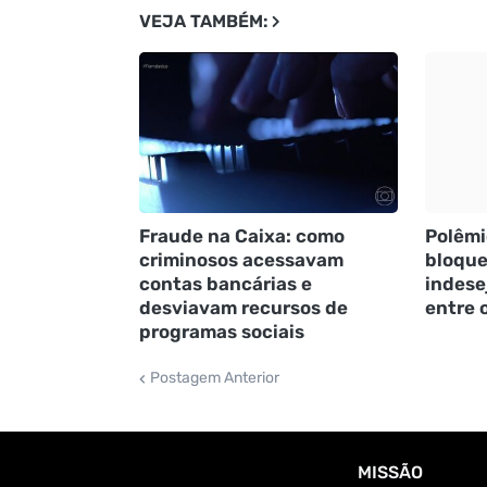
VEJA TAMBÉM:
Fraude na Caixa: como
Polêmi
criminosos acessavam
bloque
contas bancárias e
indese
desviavam recursos de
entre 
programas sociais
Postagem Anterior
MISSÃO