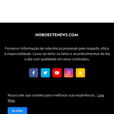
Fornecer informação de relevância prezando pelo respeito, ética
e imparcialidade. Levar ao leitor os fatos e acontecimentos do dia
a dia com qualidade em seus conteúdos.
Customizado por Edmundo Baía Júnior para Jornal Noroeste
Nosso site usa cookies para melhorar sua experiência..
Leia
News | 2021
Mais
Home
Conheça-nos
Fale Conosco
Aceito!
Política de Uso de Cookies