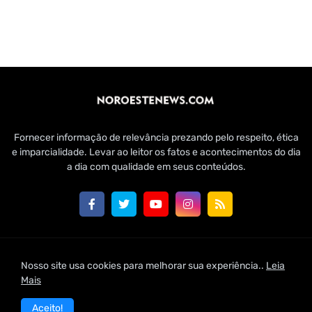
Fornecer informação de relevância prezando pelo respeito, ética
e imparcialidade. Levar ao leitor os fatos e acontecimentos do dia
a dia com qualidade em seus conteúdos.
Customizado por Edmundo Baía Júnior para Jornal Noroeste
Nosso site usa cookies para melhorar sua experiência..
Leia
News | 2021
Mais
Home
Conheça-nos
Fale Conosco
Aceito!