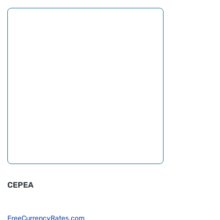
CEPEA
FreeCurrencyRates.com