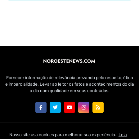
Fornecer informação de relevância prezando pelo respeito, ética
e imparcialidade. Levar ao leitor os fatos e acontecimentos do dia
a dia com qualidade em seus conteúdos.
Customizado por Edmundo Baía Júnior para Jornal Noroeste
Nosso site usa cookies para melhorar sua experiência..
Leia