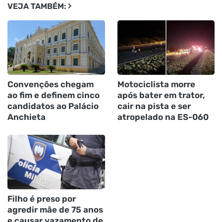
VEJA TAMBÉM:
Convenções chegam
Motociclista morre
ao fim e definem cinco
após bater em trator,
candidatos ao Palácio
cair na pista e ser
Anchieta
atropelado na ES-060
Filho é preso por
agredir mãe de 75 anos
e causar vazamento de