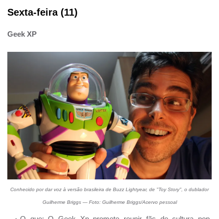
Sexta-feira (11)
Geek XP
Conhecido por dar voz à versão brasileira de Buzz Lightyear, de "Toy Story", o dublador
Guilherme Briggs — Foto: Guilherme Briggs/Acervo pessoal
O que: O Geek Xp promete reunir fãs de cultura pop,