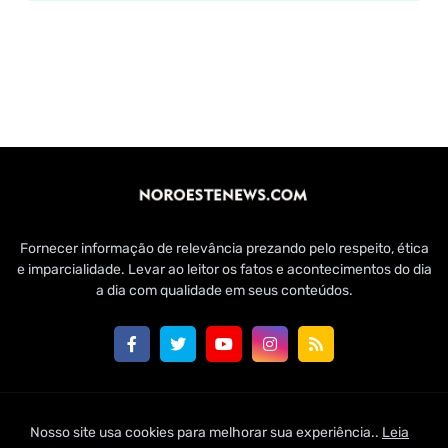
Fornecer informação de relevância prezando pelo respeito, ética
e imparcialidade. Levar ao leitor os fatos e acontecimentos do dia
a dia com qualidade em seus conteúdos.
Customizado por Edmundo Baía Júnior para Jornal Noroeste
Nosso site usa cookies para melhorar sua experiência..
Leia
News | 2021