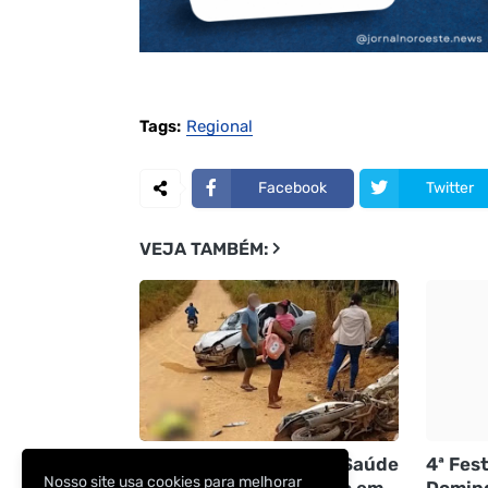
Tags:
Regional
Facebook
Twitter
VEJA TAMBÉM:
TRISTEZA | Agente de Saúde
4ª Fes
Nosso site usa cookies para melhorar
morre e neto fica ferido em
Doming