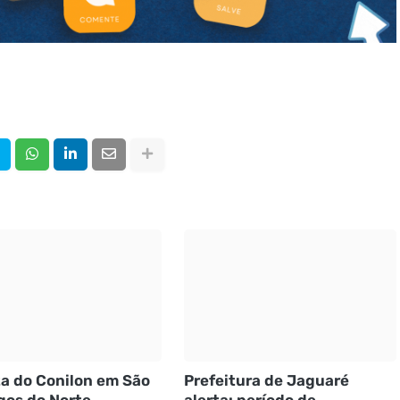
ta do Conilon em São
Prefeitura de Jaguaré
os do Norte
alerta: período de