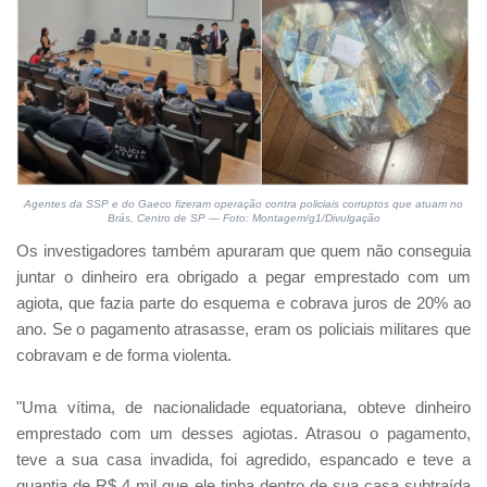
Agentes da SSP e do Gaeco fizeram operação contra policiais corruptos que atuam no
Brás, Centro de SP — Foto: Montagem/g1/Divulgação
Os investigadores também apuraram que quem não conseguia
juntar o dinheiro era obrigado a pegar emprestado com um
agiota, que fazia parte do esquema e cobrava juros de 20% ao
ano. Se o pagamento atrasasse, eram os policiais militares que
cobravam e de forma violenta.
"Uma vítima, de nacionalidade equatoriana, obteve dinheiro
emprestado com um desses agiotas. Atrasou o pagamento,
teve a sua casa invadida, foi agredido, espancado e teve a
quantia de R$ 4 mil que ele tinha dentro de sua casa subtraída