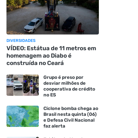
DIVERSIDADES
VÍDEO: Estátua de 11 metros em
homenagem ao Diabo é
construída no Ceará
Grupo é preso por
desviar milhões de
cooperativa de crédito
no ES
Ciclone bomba chega ao
Brasil nesta quinta (06)
e Defesa Civil Nacional
faz alerta