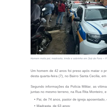
Homem mata pai, madrasta, irmãs e sobrinho em Juiz de Fora — F
Um homem de 42 anos foi preso após matar o pró
desta quarta-feira (7), no Bairro Santa Cecília, em
Segundo informações da Polícia Militar, as vít
juntas no mesmo terreno, na Rua Rita Monteiro, e
Pai, de 74 anos, pastor de igreja aposentado,
Madrasta, de 63 anos;