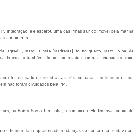
 TV Integração, ele esperou uma das irmãs sair do imóvel pela manhã
trou o momento.
nda, agrediu, matou a mãe [madrasta], foi no quarto, matou o pai de
ima da casa e também efetuou as facadas contra a criança de cinco
Samu) foi acionado e encontrou as três mulheres, um homem e uma
mem não foram divulgados pela PM.
mora, no Bairro Santa Terezinha, e confessou. Ele limpava roupas de
 que o homem teria apresentado mudanças de humor e enfrentava um