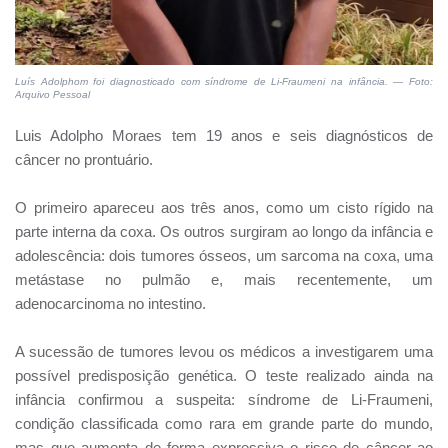
Luís Adolphom foi diagnosticado com síndrome de Li-Fraumeni na infância. — Foto:
Arquivo Pessoal
Luis Adolpho Moraes tem 19 anos e seis diagnósticos de
câncer no prontuário.
O primeiro apareceu aos três anos, como um cisto rígido na
parte interna da coxa. Os outros surgiram ao longo da infância e
adolescência: dois tumores ósseos, um sarcoma na coxa, uma
metástase no pulmão e, mais recentemente, um
adenocarcinoma no intestino.
A sucessão de tumores levou os médicos a investigarem uma
possível predisposição genética. O teste realizado ainda na
infância confirmou a suspeita: síndrome de Li-Fraumeni,
condição classificada como rara em grande parte do mundo,
mas que aumenta de forma expressiva o risco de câncer ao