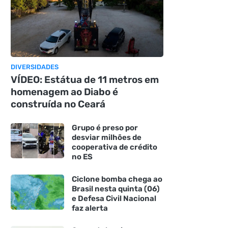
DIVERSIDADES
VÍDEO: Estátua de 11 metros em
homenagem ao Diabo é
construída no Ceará
Grupo é preso por
desviar milhões de
cooperativa de crédito
no ES
Ciclone bomba chega ao
Brasil nesta quinta (06)
e Defesa Civil Nacional
faz alerta