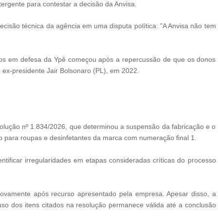
ergente para contestar a decisão da Anvisa.
cisão técnica da agência em uma disputa política: "A Anvisa não tem
údos em defesa da Ypê começou após a repercussão de que os donos
x-presidente Jair Bolsonaro (PL), em 2022.
esolução nº 1.834/2026, que determinou a suspensão da fabricação e o
do para roupas e desinfetantes da marca com numeração final 1.
ntificar irregularidades em etapas consideradas críticas do processo
s novamente após recurso apresentado pela empresa. Apesar disso, a
o dos itens citados na resolução permanece válida até a conclusão