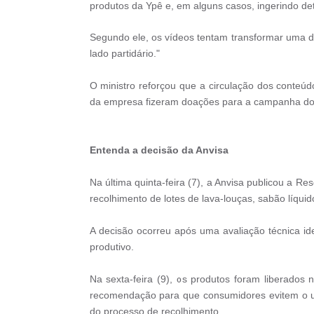
produtos da Ypê e, em alguns casos, ingerindo det
Segundo ele, os vídeos tentam transformar uma de
lado partidário."
O ministro reforçou que a circulação dos conte
da empresa fizeram doações para a campanha do e
Entenda a decisão da Anvisa
Na última quinta-feira (7), a Anvisa publicou a R
recolhimento de lotes de lava-louças, sabão líqui
A decisão ocorreu após uma avaliação técnica ide
produtivo.
Na sexta-feira (9), os produtos foram liberado
recomendação para que consumidores evitem o us
do processo de recolhimento.