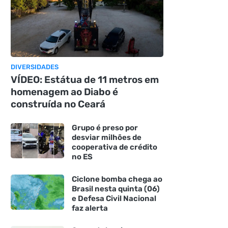
DIVERSIDADES
VÍDEO: Estátua de 11 metros em
homenagem ao Diabo é
construída no Ceará
Grupo é preso por
desviar milhões de
cooperativa de crédito
no ES
Ciclone bomba chega ao
Brasil nesta quinta (06)
e Defesa Civil Nacional
faz alerta