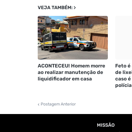
VEJA TAMBÉM:
ACONTECEU! Homem morre
Feto é
ao realizar manutenção de
de lix
liquidificador em casa
caso é
polícia
Postagem Anterior
MISSÃO