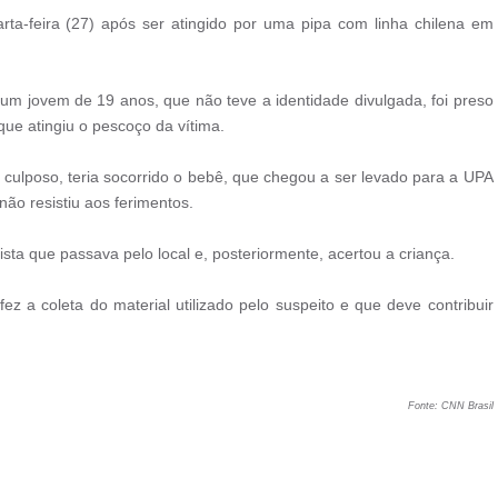
a-feira (27) após ser atingido por uma pipa com linha chilena em
um jovem de 19 anos, que não teve a identidade divulgada, foi preso
 que atingiu o pescoço da vítima.
 culposo, teria socorrido o bebê, que chegou a ser levado para a UPA
o resistiu aos ferimentos.
lista que passava pelo local e, posteriormente, acertou a criança.
 fez a coleta do material utilizado pelo suspeito e que deve contribuir
Fonte: CNN Brasil