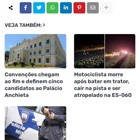
VEJA TAMBÉM:
Convenções chegam
Motociclista morre
ao fim e definem cinco
após bater em trator,
candidatos ao Palácio
cair na pista e ser
Anchieta
atropelado na ES-060