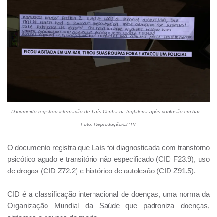
Documento registrou internação de Laís Cunha na Inglaterra após confusão em bar —
Foto: Reprodução/EPTV
O documento registra que Laís foi diagnosticada com transtorno
psicótico agudo e transitório não especificado (CID F23.9), uso
de drogas (CID Z72.2) e histórico de autolesão (CID Z91.5).
CID é a classificação internacional de doenças, uma norma da
Organização Mundial da Saúde que padroniza doenças,