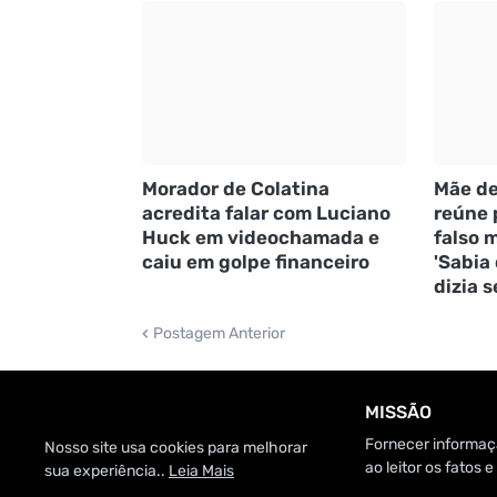
Morador de Colatina
Mãe de
acredita falar com Luciano
reúne 
Huck em videochamada e
falso m
caiu em golpe financeiro
'Sabia
dizia s
Postagem Anterior
MISSÃO
Fornecer informaçã
Nosso site usa cookies para melhorar
ao leitor os fatos
sua experiência..
Leia Mais