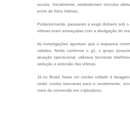
sociais. Inicialmente, estabeleciam vínculos af
envio de fotos íntimas.
Posteriormente, passavam a exigir dinheiro sob o 
vítimas eram ameaçadas com a divulgação do mate
As investigações apontam que o esquema crimin
cidades. Ainda conforme o g1, o grupo possuía
atuação operacional, utilizava terminais telef
sedução e extorsão das vítimas.
Já no Brasil, havia um núcleo voltado à lavage
ceder contas bancárias para o recebimento, ocul
meio da conversão em criptoativos.