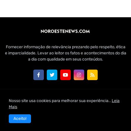
Fornecer informação de relevância prezando pelo respeito, ética
e imparcialidade. Levar ao leitor os fatos e acontecimentos do dia
a dia com qualidade em seus conteúdos.
Customizado por Edmundo Baía Júnior para Jornal Noroeste
Nosso site usa cookies para melhorar sua experiência..
Leia
News | 2021
Mais
Home
Conheça-nos
Fale Conosco
Aceito!
Política de Uso de Cookies