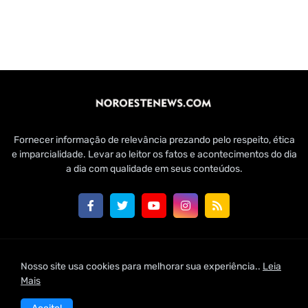
Fornecer informação de relevância prezando pelo respeito, ética
e imparcialidade. Levar ao leitor os fatos e acontecimentos do dia
a dia com qualidade em seus conteúdos.
Customizado por Edmundo Baía Júnior para Jornal Noroeste
Nosso site usa cookies para melhorar sua experiência..
Leia
News | 2021
Mais
Home
Conheça-nos
Fale Conosco