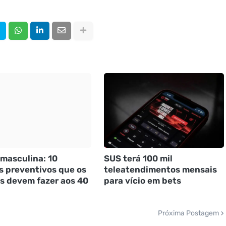
masculina: 10
SUS terá 100 mil
 preventivos que os
teleatendimentos mensais
 devem fazer aos 40
para vício em bets
Próxima Postagem