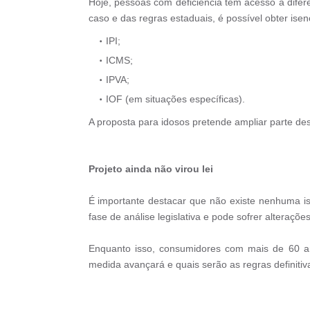
Hoje, pessoas com deficiência têm acesso a difer
caso e das regras estaduais, é possível obter isen
IPI;
ICMS;
IPVA;
IOF (em situações específicas).
A proposta para idosos pretende ampliar parte de
Projeto ainda não virou lei
É importante destacar que não existe nenhuma i
fase de análise legislativa e pode sofrer alteraç
Enquanto isso, consumidores com mais de 60 an
medida avançará e quais serão as regras definitiv