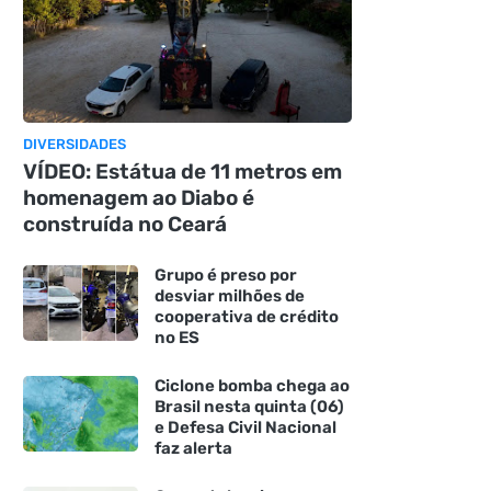
DIVERSIDADES
VÍDEO: Estátua de 11 metros em
homenagem ao Diabo é
construída no Ceará
Grupo é preso por
desviar milhões de
cooperativa de crédito
no ES
Ciclone bomba chega ao
Brasil nesta quinta (06)
e Defesa Civil Nacional
faz alerta