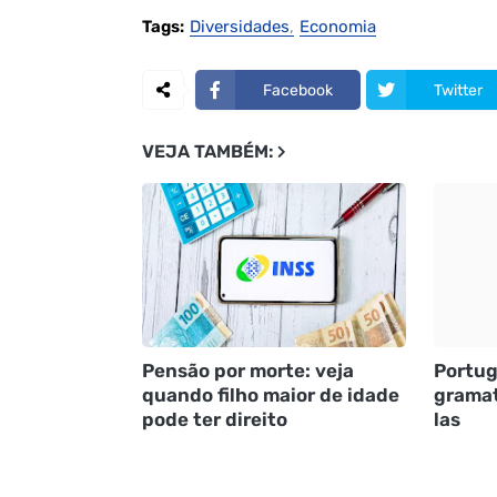
Tags:
Diversidades
Economia
Facebook
Twitter
VEJA TAMBÉM:
Pensão por morte: veja
Portug
quando filho maior de idade
gramat
pode ter direito
las