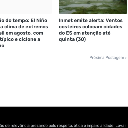
ão do tempo: El Niño
Inmet emite alerta: Ventos
a clima de extremos
costeiros colocam cidades
sil em agosto, com
do ES em atenção até
típico e ciclone a
quinta (30)
ho
Próxima Postagem
o de relevância prezando pelo respeito, ética e imparcialidade. Levar