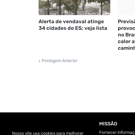
Alerta de vendaval atinge
Previs
34 cidades do ES; veja lista
provoc
no Bra
calor a
camin
Postagem Anterior
MISSÃO
Fornecer informaçã
Nosso site usa cookies para melhorar