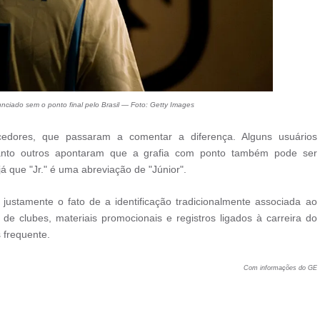
unciado sem o ponto final pelo Brasil — Foto: Getty Images
rcedores, que passaram a comentar a diferença. Alguns usuários
anto outros apontaram que a grafia com ponto também pode ser
já que "Jr." é uma abreviação de "Júnior".
justamente o fato de a identificação tradicionalmente associada ao
de clubes, materiais promocionais e registros ligados à carreira do
 frequente.
Com informações do GE