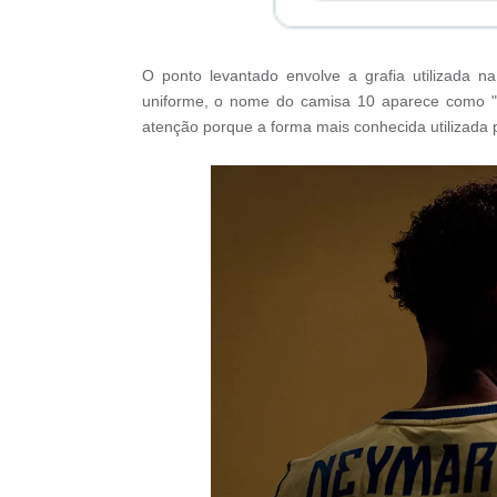
O ponto levantado envolve a grafia utilizada n
uniforme, o nome do camisa 10 aparece como "N
atenção porque a forma mais conhecida utilizada 