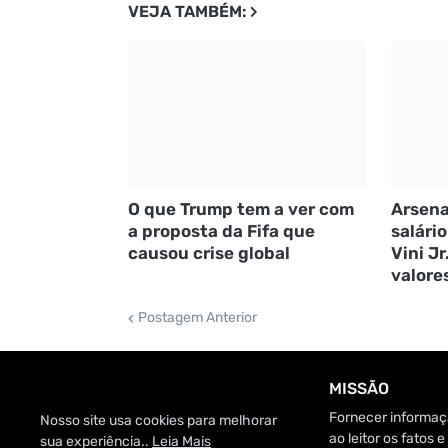
VEJA TAMBÉM:
O que Trump tem a ver com
Arsena
a proposta da Fifa que
salário
causou crise global
Vini Jr
valore
Postagem Anterior
MISSÃO
Fornecer informaçã
Nosso site usa cookies para melhorar
ao leitor os fatos
sua experiência..
Leia Mais