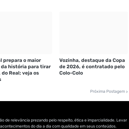
l prepara o maior
Vozinha, destaque da Copa
 da história para tirar
de 2026, é contratado pelo
. do Real; veja os
Colo-Colo
s
Próxima Postagem
o de relevância prezando pelo respeito, ética e imparcialidade. Levar
 e acontecimentos do dia a dia com qualidade em seus conteúdos.