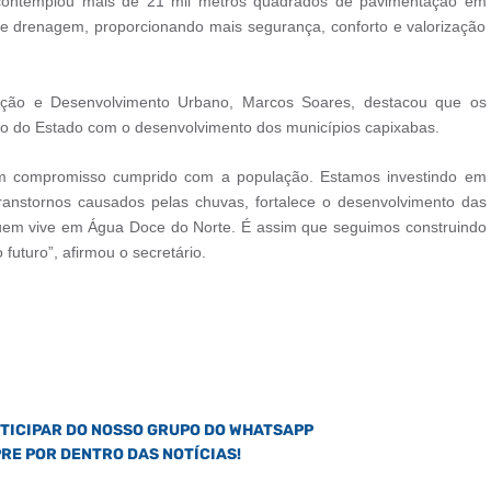
o contemplou mais de 21 mil metros quadrados de pavimentação em
de drenagem, proporcionando mais segurança, conforto e valorização
ação e Desenvolvimento Urbano, Marcos Soares, destacou que os
o do Estado com o desenvolvimento dos municípios capixabas.
um compromisso cumprido com a população. Estamos investindo em
transtornos causados pelas chuvas, fortalece o desenvolvimento das
quem vive em Água Doce do Norte. É assim que seguimos construindo
futuro”, afirmou o secretário.
RTICIPAR DO NOSSO GRUPO DO WHATSAPP
PRE POR DENTRO DAS NOTÍCIAS!