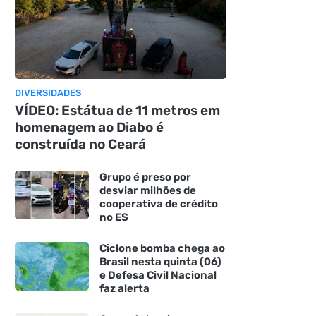
DIVERSIDADES
VÍDEO: Estátua de 11 metros em
homenagem ao Diabo é
construída no Ceará
Grupo é preso por
desviar milhões de
cooperativa de crédito
no ES
Ciclone bomba chega ao
Brasil nesta quinta (06)
e Defesa Civil Nacional
faz alerta