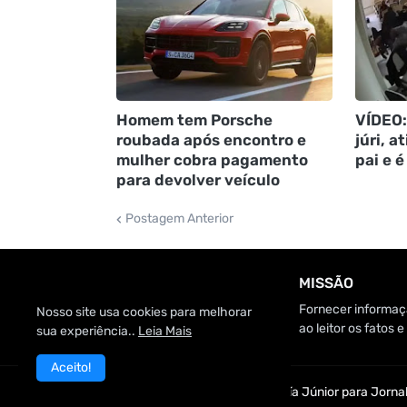
Homem tem Porsche
VÍDEO:
roubada após encontro e
júri, a
mulher cobra pagamento
pai e é
para devolver veículo
Postagem Anterior
MISSÃO
Fornecer informaçã
Nosso site usa cookies para melhorar
ao leitor os fatos
sua experiência..
Leia Mais
Aceito!
Customizado por Edmundo Baía Júnior para Jornal