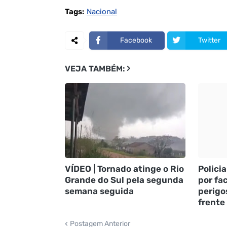
Tags:
Nacional
Facebook
Twitter
VEJA TAMBÉM:
VÍDEO | Tornado atinge o Rio
Policia
Grande do Sul pela segunda
por fac
semana seguida
perigo
frente
Postagem Anterior