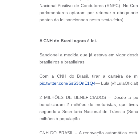
Nacional Positivo de Condutores (RNPC). No Con
parlamentares optaram por retomar a obrigatori
pontos da lei sancionada nesta sexta-feira).
A CNH do Brasil agora é lei.
Sancionei a medida que já estava em vigor desd
brasileiros e brasileiras.
Com a CNH do Brasil, tirar a carteira de mo
pic.twitter.com/SsS3OnE1Q4
— Lula (@LulaOficial
2 MILHÕES DE BENEFICIADOS – Desde a public
beneficiaram 2 milhões de motoristas, que ti
segundo a Secretaria Nacional de Trânsito (Sen
milhões à população.
CNH DO BRASIL – A renovação automática está 