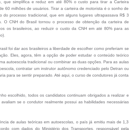
que simplifica e reduz em até 80% o custo para tirar a Carteira
e 60 milhões de usuários. Tirar a carteira de motorista é o sonho de
o do processo tradicional, que em alguns lugares ultrapassava R$ 3
os. O CNH do Brasil tornou o processo de obtenção da carteira de
todos os brasileiros, ao reduzir o custo da CNH em até 80% para as
o).
l foi dar aos brasileiros a liberdade de escolher como preferiam se
itação. Eles, agora, têm a opção de poder estudar o conteúdo teórico
 uma autoescola tradicional ou combinar as duas opções. Para as aulas
oescola, contratar um instrutor autônomo credenciado pelo Detran ou
ria para se sentir preparado. Até aqui, o curso de condutores já conta
ho escolhido, todos os candidatos continuam obrigados a realizar e
 avaliam se o condutor realmente possui as habilidades necessárias
ia de aulas teóricas em autoescolas, o país já emitiu mais de 1,3
acordo com dados do Ministério dos Transportes, responsável pela