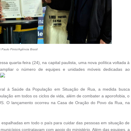
 Paulo Pinto/Agência Brasil
sa quarta-feira (24), na capital paulista, uma nova política voltada à
 ampliar o número de equipes e unidades móveis dedicadas ao
egral à Saúde da População em Situação de Rua, a medida busca
ulação em todos os ciclos de vida, além de combater a aporofobia, o
US. O lançamento ocorreu na Casa de Oração do Povo da Rua, na
es espalhadas em todo o país para cuidar das pessoas em situação de
s municípios contratavam com apoio do ministério. Além das equipes, a