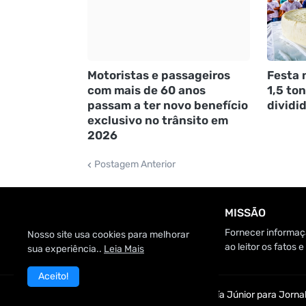
Motoristas e passageiros
Festa 
com mais de 60 anos
1,5 to
passam a ter novo benefício
dividi
exclusivo no trânsito em
2026
Postagem Anterior
MISSÃO
Fornecer informaçã
Nosso site usa cookies para melhorar
ao leitor os fatos
sua experiência..
Leia Mais
Aceito!
Customizado por Edmundo Baía Júnior para Jornal