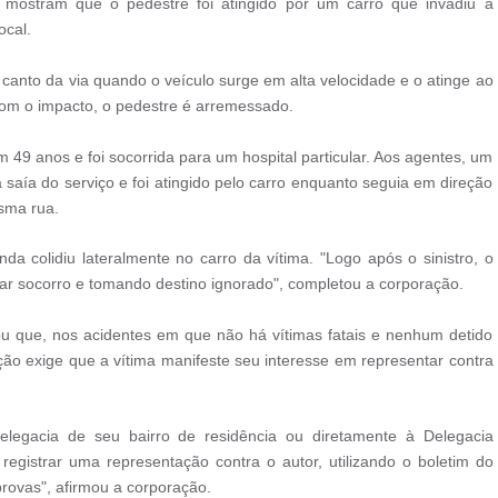
mostram que o pedestre foi atingido por um carro que invadiu a
ocal.
canto da via quando o veículo surge em alta velocidade e o atinge ao
Com o impacto, o pedestre é arremessado.
em 49 anos e foi socorrida para um hospital particular. Aos agentes, um
saía do serviço e foi atingido pelo carro enquanto seguia em direção
sma rua.
a colidiu lateralmente no carro da vítima. "Logo após o sinistro, o
star socorro e tomando destino ignorado", completou a corporação.
cou que, nos acidentes em que não há vítimas fatais e nenhum detido
ação exige que a vítima manifeste seu interesse em representar contra
à delegacia de seu bairro de residência ou diretamente à Delegacia
registrar uma representação contra o autor, utilizando o boletim do
rovas", afirmou a corporação.