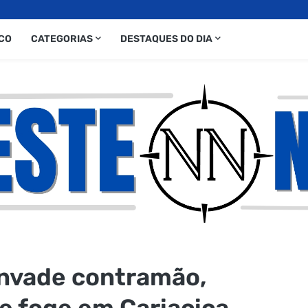
CO
CATEGORIAS
DESTAQUES DO DIA
invade contramão,
e foge em Cariacica