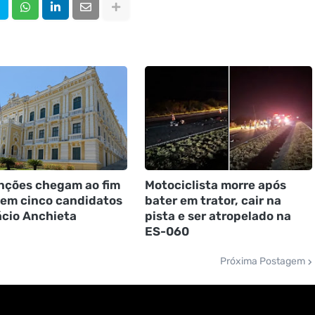
ções chegam ao fim
Motociclista morre após
nem cinco candidatos
bater em trator, cair na
ácio Anchieta
pista e ser atropelado na
ES-060
Próxima Postagem