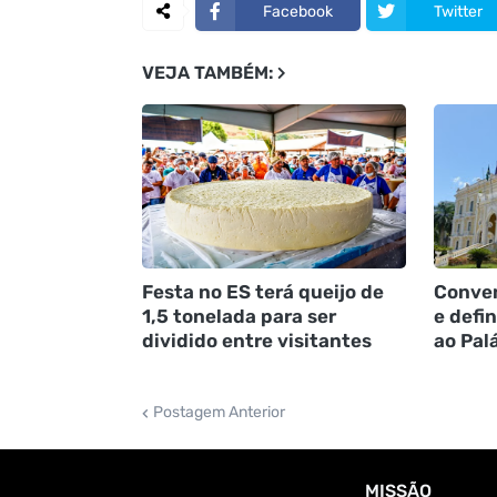
Facebook
Twitter
VEJA TAMBÉM:
Festa no ES terá queijo de
Conven
1,5 tonelada para ser
e defi
dividido entre visitantes
ao Pal
Postagem Anterior
MISSÃO